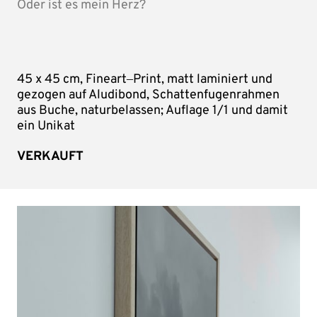
Oder ist es mein Herz?
45 
x 
45 
cm, 
Fineart‒
Print, 
matt 
laminiert 
und 
gezogen 
auf 
Aludibond, 
Schattenfugenrahmen 
aus 
Buche, 
naturbelassen; 
Auflage 
1/1 
und 
damit 
ein 
Unikat
VERKAUFT