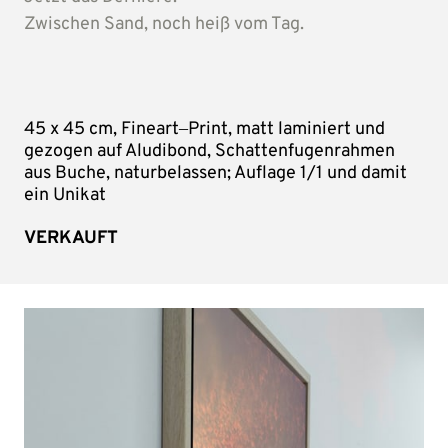
Zwischen 
Sand, 
noch 
heiß 
vom 
Tag.
45 
x 
45 
cm, 
Fineart‒
Print, 
matt 
laminiert 
und 
gezogen 
auf 
Aludibond, 
Schattenfugenrahmen 
aus 
Buche, 
naturbelassen; 
Auflage 
1/1 
und 
damit 
ein 
Unikat
VERKAUFT