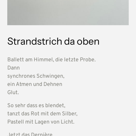
Strandstrich da oben
Ballett 
am 
Himmel, 
die 
letzte 
Probe.
Dann
synchrones 
Schwingen,
ein 
Atmen 
und 
Dehnen
Glut.
So 
sehr 
dass 
es 
blendet,
tanzt 
das 
Rot 
mit 
dem 
Silber,
Pastell 
mit 
Lagen 
von 
Licht.
Jetzt 
das 
Dernière.