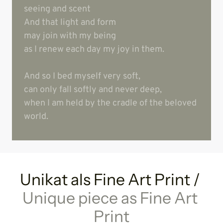
seeing and scent

And that light and form

may join with my being

as I renew each day my joy in them.

And so I bed myself very soft,

can only fall softly and never deep,

when I am held by the cradle of the beloved 
world.
Unikat als Fine Art Print / 
Unique 
piece 
as 
Fine 
Art 
Print