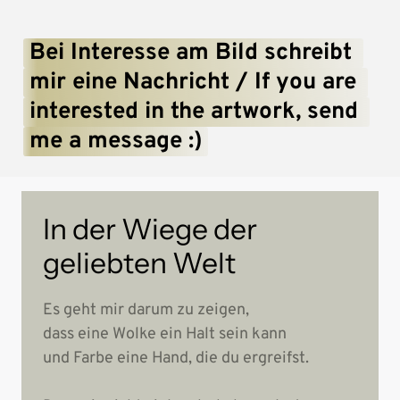
Bei 
Interesse 
am 
Bild 
schreibt 
mir 
eine 
Nachricht 
/ 
If 
you 
are 
interested 
in 
the 
artwork, 
send 
me 
a 
message 
:)
In der Wiege der 
geliebten Welt
Es geht mir darum zu zeigen,

dass eine Wolke ein Halt sein kann

und Farbe eine Hand, die du ergreifst.
