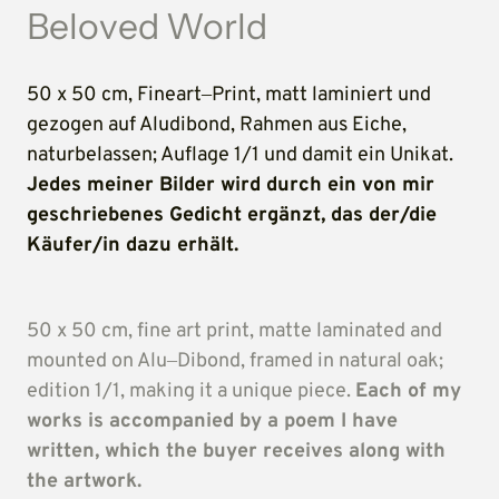
Beloved 
World
50 
x 
50 
cm, 
Fineart‒
Print, 
matt 
laminiert 
und 
gezogen 
auf 
Aludibond, 
Rahmen 
aus 
Eiche, 
naturbelassen; 
Auflage 
1/1 
und 
damit 
ein 
Unikat. 
Jedes 
meiner 
Bilder 
wird 
durch 
ein 
von 
mir 
geschriebenes 
Gedicht 
ergänzt, 
das 
der/die 
Käufer/in 
dazu 
erhält.
50 
x 
50 
cm, 
fine 
art 
print, 
matte 
laminated 
and 
mounted 
on 
Alu‒
Dibond, 
framed 
in 
natural 
oak; 
edition 
1/1, 
making 
it 
a 
unique 
piece. 
Each 
of 
my 
works 
is 
accompanied 
by 
a 
poem 
I 
have 
written, 
which 
the 
buyer 
receives 
along 
with 
the 
artwork.