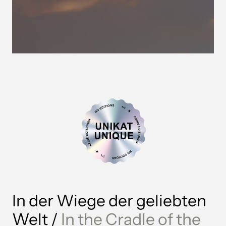
In der Wiege der geliebten 
Welt / 
In 
the 
Cradle 
of 
the 