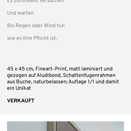
Es 
zumindest 
versuchen
Und 
warten
Bis 
Regen 
oder 
Wind 
tun
wie 
es 
ihre 
Pflicht 
ist.
45 
x 
45 
cm, 
Fineart‒
Print, 
matt 
laminiert 
und 
gezogen 
auf 
Aludibond, 
Schattenfugenrahmen 
aus 
Buche, 
naturbelassen; 
Auflage 
1/1 
und 
damit 
ein 
Unikat
VERKAUFT